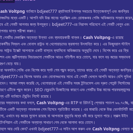
ash Voltpng
বর্তমানে bdjeet777 প্ল্যাটফর্মে উপলব্ধ সবচেয়ে উত্তেজনাপূর্ণ এবং জনপ্রিয়
েমগুলির মধ্যে একটি। আপনি যদি উচ্চ মানের গ্রাফিক্স এবং রোমাঞ্চকর গেমিং অভিজ্ঞতার সন্ধান করেন
বে এই গেমটি আপনার জন্য উপযুক্ত। bdjeet777-এর নিরাপদ পরিবেশে এই গেমটি খেলুন এবং
পনার ভাগ্য পরীক্ষা করুন।
ই গেমটির মেকানিক্স অত্যন্ত উন্নত এবং ব্যবহারকারী বান্ধব।
Cash Voltpng
-এ রয়েছে
কর্ষণীয় সিম্বল এবং বোনাস রাউন্ড যা খেলোয়াড়দের ক্রমাগত উৎসাহিত করে। এর ভিজ্যুয়াল স্টাইল
বং সাউন্ড ইফেক্ট আপনাকে একটি বাস্তব ক্যাসিনো অভিজ্ঞতার অনুভূতি দেবে। বিশেষ করে এর ফ্রি
্পিন এবং মাল্টিপ্লায়ার ফিচারগুলো গেমটিকে আরও গতিশীল করে তোলে, যার ফলে বড় জয়ের সম্ভাবনা
হুগুণ বেড়ে যায়।
ারা অনলাইন গেমিং এবং বিশেষ করে স্লট গেম পছন্দ করেন, তাদের কাছে এই গেমটি অত্যন্ত জনপ্রিয়
djeet777-এর বিশেষ অফার এবং বোনাসগুলোর সাথে এই গেমটি খেললে আপনি আরও বেশি সুবিধা
াবেন। আমরা লক্ষ্য করেছি যে, খেলোয়াড়রা এই গেমটির সহজ ইন্টারফেস এবং দ্রুত পেমেন্ট সিস্টেমের
ারণে এটিকে পছন্দ করেন। SEO ফ্রেন্ডলি ডিজাইনের কারণে এবং গেমটির উচ্চ মানের পারফরম্যান্সের
ন্য এটি বর্তমানে ট্রেন্ডিং লিস্টে রয়েছে।
য়ের সম্ভাবনার কথা বললে,
Cash Voltpng
-এর RTP বা রিটার্ন টু প্লেয়ার শতাংশ ৯৬.৭২%, য
টিকে একটি অত্যন্ত লাভজনক গেম হিসেবে প্রতিষ্ঠিত করেছে। এর মাঝারি থেকে উচ্চ ভোলটালিটি মা
লো, এখানে বড় জয়ের সুযোগ রয়েছে যা আপনাকে মুহূর্তের মধ্যে ধনী করে তুলতে পারে। ম্যাক্স উইন
টেনশিয়াল এই গেমটিকে অন্যান্য সাধারণ গেম থেকে আলাদা করে তোলে।
াহলে আর দেরি কেন? এখনই bdjeet777-এ সাইন আপ করুন এবং
Cash Voltpng
খেলতে শু