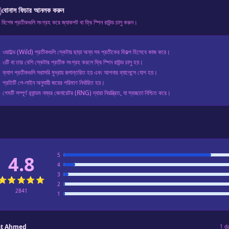
বোনাস ফিচার আনলক করুন
বিশেষ প্রতীকগুলি সংগ্রহ করে জ্যাকপট বা ফ্রি স্পিন রাউন্ড চালু করুন।
ওয়াইল্ড (Wild) প্রতীকগুলি স্কেটার ছাড়া অন্য সব প্রতীকের বিকল্প হিসেবে কাজ করে।
৩টি বা তার বেশি স্কেটার প্রতীক সংগ্রহ করলে ফ্রি স্পিন রাউন্ড চালু হয়।
ক্যাশ প্রতীকগুলি সরাসরি মুদ্রায় রূপান্তরিত হয় এবং আপনার ব্যালেন্সে যোগ হয়।
প্রতিটি পে-লাইন অনুযায়ী জয়ের পরিমাণ নির্ধারিত হয়।
গেমটি সম্পূর্ণ র‍্যান্ডম নম্বর জেনারেটর (RNG) দ্বারা নিয়ন্ত্রিত, যা স্বচ্ছতা নিশ্চিত করে।
5
4.8
4
3
⭐⭐⭐⭐⭐
2
2841
1
at Ahmed
1 d