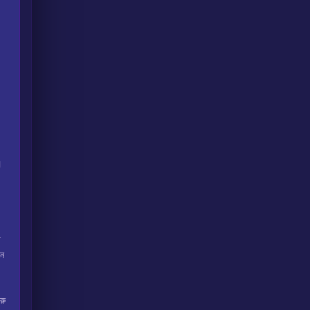
,
।
া
নে
রু