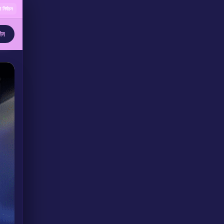
 নির্বাচন
িন