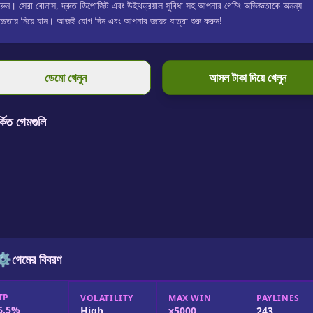
রুন। সেরা বোনাস, দ্রুত ডিপোজিট এবং উইথড্রয়াল সুবিধা সহ আপনার গেমিং অভিজ্ঞতাকে অনন্য
চ্চতায় নিয়ে যান। আজই যোগ দিন এবং আপনার জয়ের যাত্রা শুরু করুন!
ডেমো খেলুন
আসল টাকা দিয়ে খেলুন
্কিত গেমগুলি
⚙️
গেমের বিবরণ
TP
VOLATILITY
MAX WIN
PAYLINES
6.5%
High
x5000
243