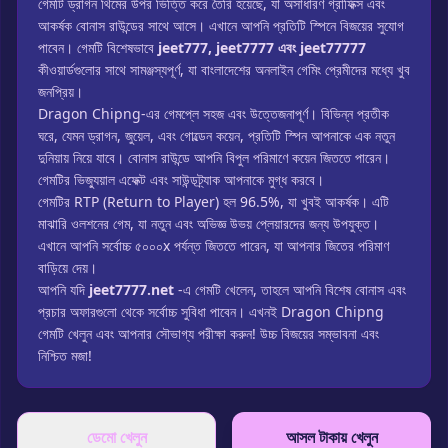
গেমটি ড্রাগন থিমের উপর ভিত্তি করে তৈরি হয়েছে, যা অসাধারণ গ্রাফিক্স এবং
আকর্ষক বোনাস রাউন্ডের সাথে আসে। এখানে আপনি প্রতিটি স্পিনে বিজয়ের সুযোগ
পাবেন। গেমটি বিশেষভাবে
jeet777, jeet7777 এবং jeet77777
কীওয়ার্ডগুলোর সাথে সামঞ্জস্যপূর্ণ, যা বাংলাদেশের অনলাইন গেমিং প্রেমীদের মধ্যে খুব
জনপ্রিয়।
Dragon Chipng-এর গেমপ্লে সহজ এবং উত্তেজনাপূর্ণ। বিভিন্ন প্রতীক
ঘরে, যেমন ড্রাগন, জুয়েল, এবং গোল্ডেন কয়েন, প্রতিটি স্পিন আপনাকে এক নতুন
দুনিয়ায় নিয়ে যাবে। বোনাস রাউন্ডে আপনি বিপুল পরিমাণে কয়েন জিততে পারেন।
গেমটির ভিজ্যুয়াল এফেক্ট এবং সাউন্ডট্র্যাক আপনাকে মুগ্ধ করবে।
গেমটির RTP (Return to Player) হল 96.5%, যা খুবই আকর্ষক। এটি
মাঝারি ওলশনের গেম, যা নতুন এবং অভিজ্ঞ উভয় প্লেয়ারদের জন্য উপযুক্ত।
এখানে আপনি সর্বোচ্চ ৫০০০x পর্যন্ত জিততে পারেন, যা আপনার জিতের পরিমাণ
বাড়িয়ে দেয়।
আপনি যদি
jeet7777.net
-এ গেমটি খেলেন, তাহলে আপনি বিশেষ বোনাস এবং
প্রচার অফারগুলো থেকে সর্বোচ্চ সুবিধা পাবেন। এখনই Dragon Chipng
গেমটি খেলুন এবং আপনার সৌভাগ্য পরীক্ষা করুন! উচ্চ বিজয়ের সম্ভাবনা এবং
নিশ্চিত মজা!
ডেমো খেলুন
আসল টাকায় খেলুন