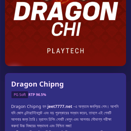
▶
Dragon Chipng
PG Soft
RTP 96.5%
Dragon Chipng হল
jeet7777.net
-এ অন্যতম জনপ্রিয় গেম। আপনি
যদি জোস এন্টারটেইনমেন্ট এবং বড় পুরস্কারের সন্ধান করেন, তাহলে এই গেমটি
আপনার জন্য তৈরি। ড্রাগন চিপিং গেমটি খেলুন এবং আপনার সৌভাগ্য পরীক্ষা
করুন! উচ্চ বিজয়ের সম্ভাবনা এবং নিশ্চিত মজা!