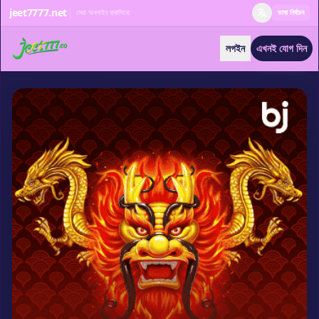
jeet7777.net
সেরা অনলাইন ক্যাসিনো
ভাষা নির্বাচন
লগইন
এখনই যোগ দিন