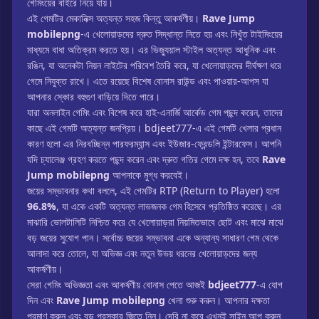
গেমিংয়ের বাইরে নিয়ে যায়।
এই গেমটির মেকানিক্স অত্যন্ত সহজ কিন্তু আকর্ষণীয়।
Rave Jump
mobilepng
-এ খেলোয়াড়দের দ্রুত সিদ্ধান্ত নিতে হয় এবং নিখুঁত টাইমিংয়ের
মাধ্যমে বাধা অতিক্রম করতে হয়। এর ভিজ্যুয়াল স্টাইল অত্যন্ত আধুনিক এবং
রঙিন, যা অনেকটা নিয়ন লাইটের পরিবেশ তৈরি করে, যা খেলোয়াড়দের দীর্ঘক্ষণ ধরে
গেমে নিযুক্ত রাখে। এতে রয়েছে বিশেষ বোনাস রাউন্ড এবং পাওয়ার-আপস যা
আপনার স্কোর বহুগুণ বাড়িয়ে দিতে পারে।
যারা অনলাইন গেমিং এবং বিশেষ করে হাই-এনার্জি আর্কেড গেম পছন্দ করেন, তাদের
কাছে এই গেমটি অত্যন্ত জনপ্রিয়। bdjeet777-এ এই গেমটি খেলার প্রধান
কারণ হলো এর নিরবচ্ছিন্ন পারফরম্যান্স এবং ইউজার-ফ্রেন্ডলি ইন্টারফেস। আপনি
যদি চ্যালেঞ্জ গ্রহণ করতে পছন্দ করেন এবং দ্রুত গতির গেমে দক্ষ হন, তবে
Rave
Jump mobilepng
আপনাকে মুগ্ধ করবেই।
জয়ের সম্ভাবনার কথা বললে, এই গেমটির RTP (Return to Player) হলো
96.8%
, যা একে একটি অত্যন্ত লাভজনক গেম হিসেবে প্রতিষ্ঠিত করেছে। এর
মাঝারি ভোলটালিটি নিশ্চিত করে যে খেলোয়াড়রা নিয়মিতভাবে ছোট এবং মাঝে মাঝে
বড় জয়ের সুযোগ পান। সর্বোচ্চ জয়ের সম্ভাবনা একে অন্যান্য সাধারণ গেম থেকে
আলাদা করে তোলে, যা অভিজ্ঞ এবং নতুন উভয় ধরনের খেলোয়াড়দের জন্য
আকর্ষণীয়।
সেরা গেমিং অভিজ্ঞতা এবং আকর্ষণীয় বোনাস পেতে আজই
bdjeet777
-এ যোগ
দিন এবং
Rave Jump mobilepng
খেলা শুরু করুন। আপনার দক্ষতা
প্রমাণ করুন এবং বড় পুরস্কার জিতে নিন। দেরি না করে এখনই সাইন আপ করুন