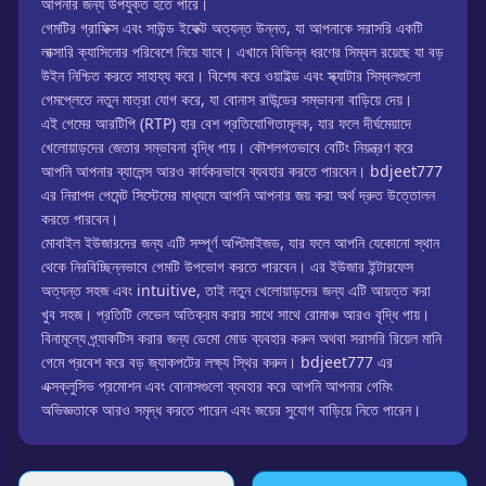
আপনার জন্য উপযুক্ত হতে পারে।
গেমটির গ্রাফিক্স এবং সাউন্ড ইফেক্ট অত্যন্ত উন্নত, যা আপনাকে সরাসরি একটি
লাক্সারি ক্যাসিনোর পরিবেশে নিয়ে যাবে। এখানে বিভিন্ন ধরণের সিম্বল রয়েছে যা বড়
উইন নিশ্চিত করতে সাহায্য করে। বিশেষ করে ওয়াইল্ড এবং স্ক্যাটার সিম্বলগুলো
গেমপ্লেতে নতুন মাত্রা যোগ করে, যা বোনাস রাউন্ডের সম্ভাবনা বাড়িয়ে দেয়।
এই গেমের আরটিপি (RTP) হার বেশ প্রতিযোগিতামূলক, যার ফলে দীর্ঘমেয়াদে
খেলোয়াড়দের জেতার সম্ভাবনা বৃদ্ধি পায়। কৌশলগতভাবে বেটিং নিয়ন্ত্রণ করে
আপনি আপনার ব্যালেন্স আরও কার্যকরভাবে ব্যবহার করতে পারবেন। bdjeet777
এর নিরাপদ পেমেন্ট সিস্টেমের মাধ্যমে আপনি আপনার জয় করা অর্থ দ্রুত উত্তোলন
করতে পারবেন।
মোবাইল ইউজারদের জন্য এটি সম্পূর্ণ অপ্টিমাইজড, যার ফলে আপনি যেকোনো স্থান
থেকে নিরবিচ্ছিন্নভাবে গেমটি উপভোগ করতে পারবেন। এর ইউজার ইন্টারফেস
অত্যন্ত সহজ এবং intuitive, তাই নতুন খেলোয়াড়দের জন্য এটি আয়ত্ত করা
খুব সহজ। প্রতিটি লেভেল অতিক্রম করার সাথে সাথে রোমাঞ্চ আরও বৃদ্ধি পায়।
বিনামূল্যে প্র্যাকটিস করার জন্য ডেমো মোড ব্যবহার করুন অথবা সরাসরি রিয়েল মানি
গেমে প্রবেশ করে বড় জ্যাকপটের লক্ষ্য স্থির করুন। bdjeet777 এর
এক্সক্লুসিভ প্রমোশন এবং বোনাসগুলো ব্যবহার করে আপনি আপনার গেমিং
অভিজ্ঞতাকে আরও সমৃদ্ধ করতে পারেন এবং জয়ের সুযোগ বাড়িয়ে নিতে পারেন।