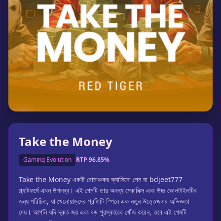
▶
Take the Money
Gaming Evolution
RTP 96.85%
Take the Money একটি রোমাঞ্চকর ক্যাসিনো গেম যা bdjeet777
প্ল্যাটফর্মে এখন উপলব্ধ। এই গেমটি তার অনন্য মেকানিক্স এবং উচ্চ ভোলটাইলটির
জন্য পরিচিত, যা খেলোয়াড়দের প্রতিটি স্পিনে এক নতুন উত্তেজনার অভিজ্ঞতা
দেয়। আপনি যদি দ্রুত জয় এবং বড় পুরস্কারের খোঁজ করেন, তবে এই গেমটি